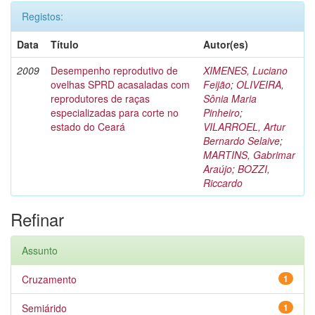
Registos:
Data
Título
Autor(es)
2009
Desempenho reprodutivo de
XIMENES, Luciano
ovelhas SPRD acasaladas com
Feijão
;
OLIVEIRA,
reprodutores de raças
Sônia Maria
especializadas para corte no
Pinheiro
;
estado do Ceará
VILARROEL, Artur
Bernardo Selaive
;
MARTINS, Gabrimar
Araújo
;
BOZZI,
Riccardo
Refinar
Assunto
Cruzamento
1
Semiárido
1