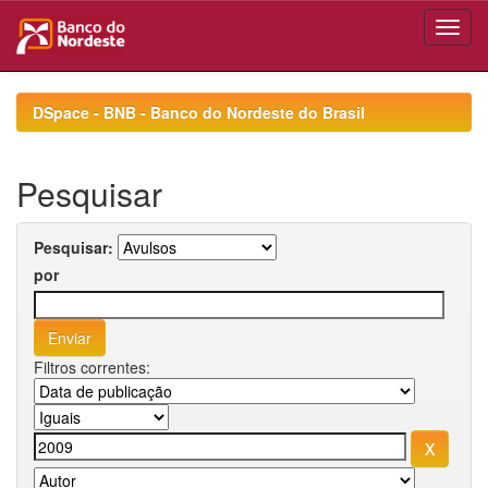
Skip
navigation
DSpace - BNB - Banco do Nordeste do Brasil
Pesquisar
Pesquisar:
por
Filtros correntes: