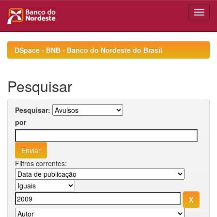
Skip
navigation
DSpace - BNB - Banco do Nordeste do Brasil
Pesquisar
Pesquisar:
por
Filtros correntes: