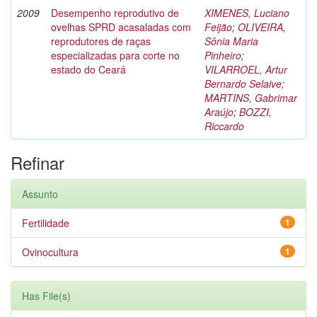
2009
Desempenho reprodutivo de
XIMENES, Luciano
ovelhas SPRD acasaladas com
Feijão
;
OLIVEIRA,
reprodutores de raças
Sônia Maria
especializadas para corte no
Pinheiro
;
estado do Ceará
VILARROEL, Artur
Bernardo Selaive
;
MARTINS, Gabrimar
Araújo
;
BOZZI,
Riccardo
Refinar
Assunto
Fertilidade
1
Ovinocultura
1
Has File(s)