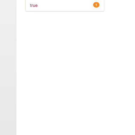
true
1