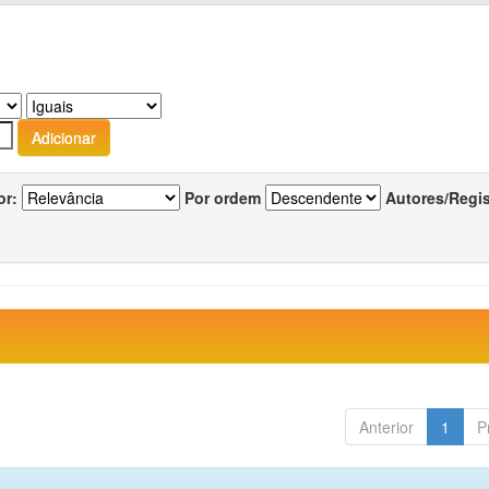
or:
Por ordem
Autores/Regi
Anterior
1
P