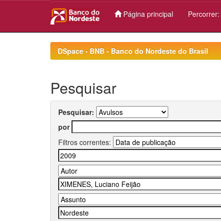
Página principal
Percorrer
Skip
navigation
DSpace - BNB - Banco do Nordeste do Brasil
Pesquisar
Pesquisar:
por
Filtros correntes: