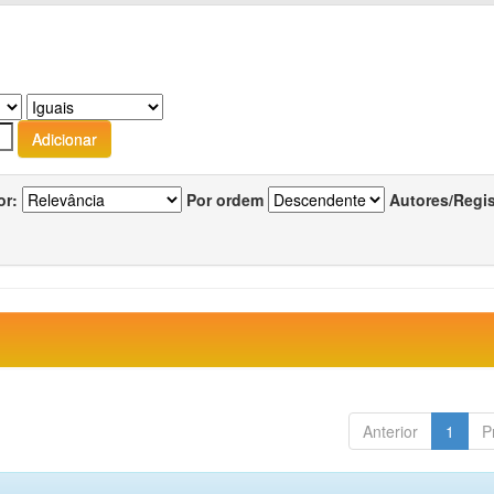
or:
Por ordem
Autores/Regi
Anterior
1
P