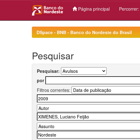
Página principal
Percorrer
Skip
navigation
DSpace - BNB - Banco do Nordeste do Brasil
Pesquisar
Pesquisar:
por
Filtros correntes: