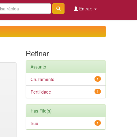
Entrar:
Refinar
Assunto
Cruzamento
1
Fertilidade
1
Has File(s)
true
1