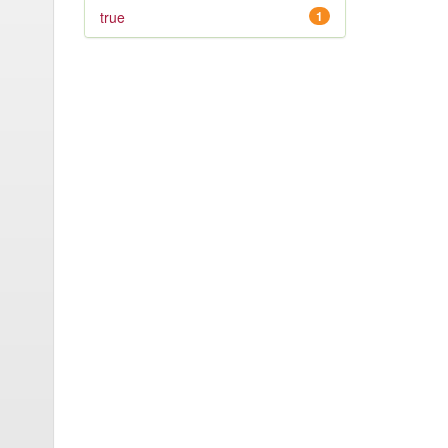
true
1