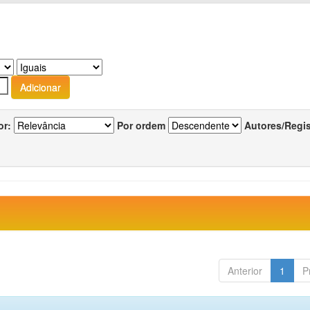
or:
Por ordem
Autores/Regi
Anterior
1
P