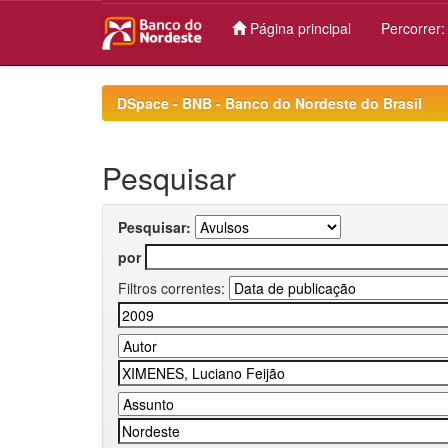
Página principal
Percorrer
Skip
navigation
DSpace - BNB - Banco do Nordeste do Brasil
Pesquisar
Pesquisar:
por
Filtros correntes: