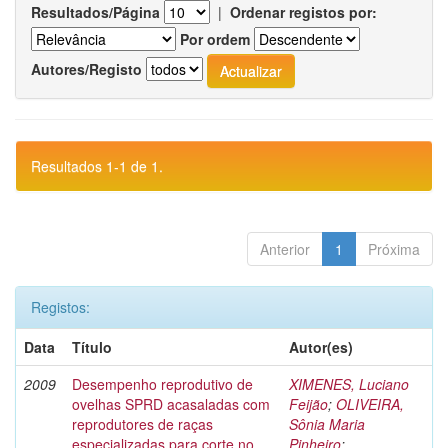
Resultados/Página
|
Ordenar registos por:
Por ordem
Autores/Registo
Resultados 1-1 de 1.
Anterior
1
Próxima
Registos:
Data
Título
Autor(es)
2009
Desempenho reprodutivo de
XIMENES, Luciano
ovelhas SPRD acasaladas com
Feijão
;
OLIVEIRA,
reprodutores de raças
Sônia Maria
especializadas para corte no
Pinheiro
;