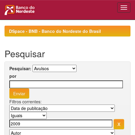
Skip
navigation
DSpace - BNB - Banco do Nordeste do Brasil
Pesquisar
Pesquisar:
por
Filtros correntes: