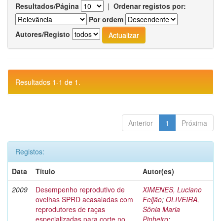
Resultados/Página
|
Ordenar registos por:
Por ordem
Autores/Registo
Resultados 1-1 de 1.
Anterior
1
Próxima
Registos:
Data
Título
Autor(es)
2009
Desempenho reprodutivo de
XIMENES, Luciano
ovelhas SPRD acasaladas com
Feijão
;
OLIVEIRA,
reprodutores de raças
Sônia Maria
especializadas para corte no
Pinheiro
;