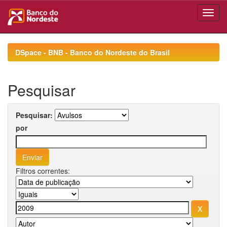
Skip
navigation
DSpace - BNB - Banco do Nordeste do Brasil
Pesquisar
Pesquisar:
por
Filtros correntes: