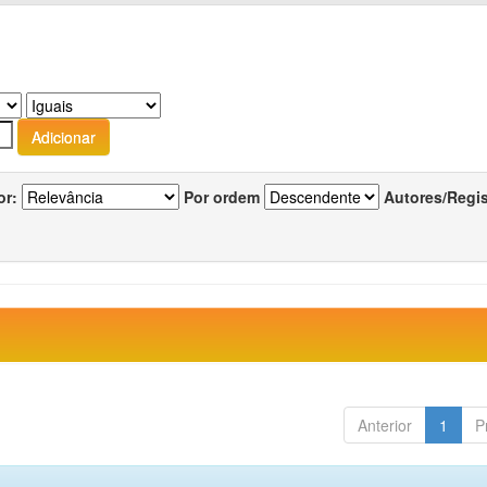
or:
Por ordem
Autores/Regi
Anterior
1
P