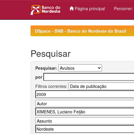
Página principal
Percorrer
Skip
navigation
DSpace - BNB - Banco do Nordeste do Brasil
Pesquisar
Pesquisar:
por
Filtros correntes: