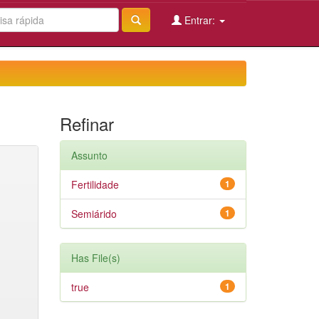
Entrar:
Refinar
Assunto
Fertilidade
1
Semiárido
1
Has File(s)
true
1