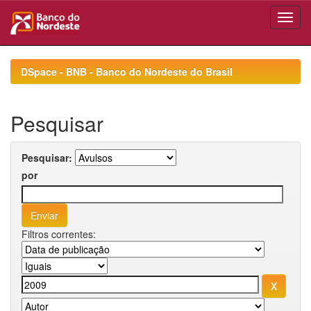
Skip
navigation
DSpace - BNB - Banco do Nordeste do Brasil
Pesquisar
Pesquisar:
por
Filtros correntes: