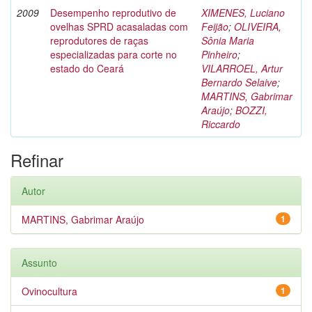
2009
Desempenho reprodutivo de
XIMENES, Luciano
ovelhas SPRD acasaladas com
Feijão
;
OLIVEIRA,
reprodutores de raças
Sônia Maria
especializadas para corte no
Pinheiro
;
estado do Ceará
VILARROEL, Artur
Bernardo Selaive
;
MARTINS, Gabrimar
Araújo
;
BOZZI,
Riccardo
Refinar
Autor
MARTINS, Gabrimar Araújo
1
Assunto
Ovinocultura
1