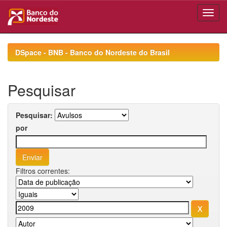
Skip
navigation
DSpace - BNB - Banco do Nordeste do Brasil
Pesquisar
Pesquisar:
por
Filtros correntes: