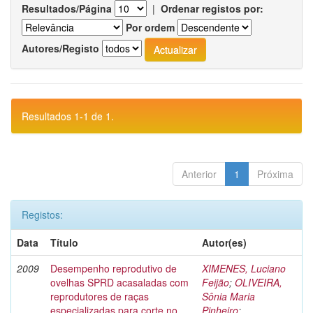
Resultados/Página
|
Ordenar registos por:
Por ordem
Autores/Registo
Resultados 1-1 de 1.
Anterior
1
Próxima
Registos:
Data
Título
Autor(es)
2009
Desempenho reprodutivo de
XIMENES, Luciano
ovelhas SPRD acasaladas com
Feijão
;
OLIVEIRA,
reprodutores de raças
Sônia Maria
especializadas para corte no
Pinheiro
;