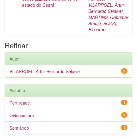
estado do Ceará
VILARROEL, Artur
Bernardo Selaive
;
MARTINS, Gabrimar
Araújo
;
BOZZI,
Riccardo
Refinar
Autor
VILARROEL, Artur Bernardo Selaive
1
Assunto
Fertilidade
1
Ovinocultura
1
Semiárido
1