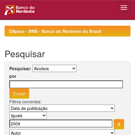
Skip
navigation
DSpace - BNB - Banco do Nordeste do Brasil
Pesquisar
Pesquisar:
por
Filtros correntes: