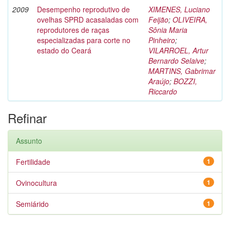
2009
Desempenho reprodutivo de
XIMENES, Luciano
ovelhas SPRD acasaladas com
Feijão
;
OLIVEIRA,
reprodutores de raças
Sônia Maria
especializadas para corte no
Pinheiro
;
estado do Ceará
VILARROEL, Artur
Bernardo Selaive
;
MARTINS, Gabrimar
Araújo
;
BOZZI,
Riccardo
Refinar
Assunto
Fertilidade
1
Ovinocultura
1
Semiárido
1