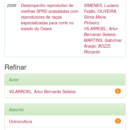
2009
Desempenho reprodutivo de
XIMENES, Luciano
ovelhas SPRD acasaladas com
Feijão
;
OLIVEIRA,
reprodutores de raças
Sônia Maria
especializadas para corte no
Pinheiro
;
estado do Ceará
VILARROEL, Artur
Bernardo Selaive
;
MARTINS, Gabrimar
Araújo
;
BOZZI,
Riccardo
Refinar
Autor
VILARROEL, Artur Bernardo Selaive
1
Assunto
Ovinocultura
1