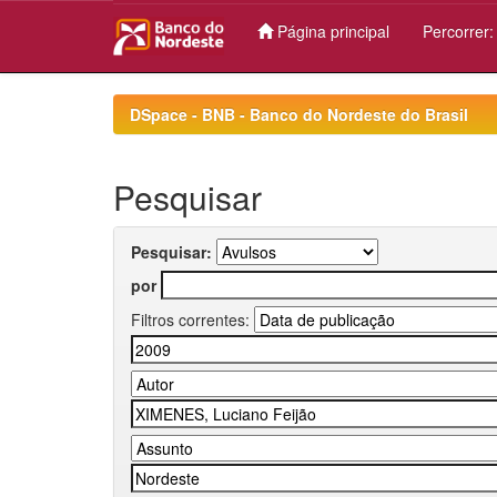
Página principal
Percorrer
Skip
navigation
DSpace - BNB - Banco do Nordeste do Brasil
Pesquisar
Pesquisar:
por
Filtros correntes: