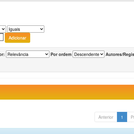
or:
Por ordem
Autores/Regi
Anterior
1
P