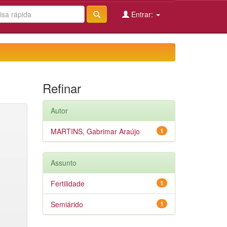
Entrar:
Refinar
Autor
MARTINS, Gabrimar Araújo
1
Assunto
Fertilidade
1
Semiárido
1