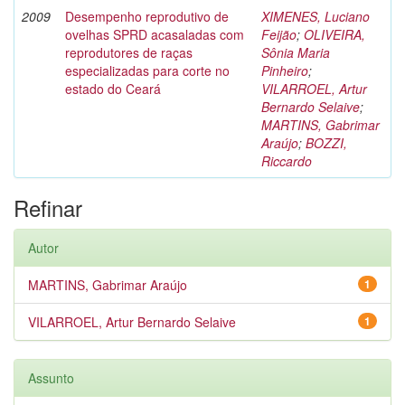
2009
Desempenho reprodutivo de
XIMENES, Luciano
ovelhas SPRD acasaladas com
Feijão
;
OLIVEIRA,
reprodutores de raças
Sônia Maria
especializadas para corte no
Pinheiro
;
estado do Ceará
VILARROEL, Artur
Bernardo Selaive
;
MARTINS, Gabrimar
Araújo
;
BOZZI,
Riccardo
Refinar
Autor
MARTINS, Gabrimar Araújo
1
VILARROEL, Artur Bernardo Selaive
1
Assunto