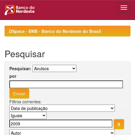
Skip
navigation
DSpace - BNB - Banco do Nordeste do Brasil
Pesquisar
Pesquisar:
por
Filtros correntes: