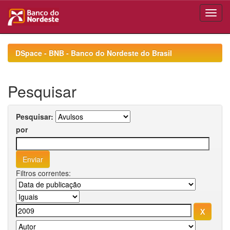
Skip
navigation
DSpace - BNB - Banco do Nordeste do Brasil
Pesquisar
Pesquisar:
por
Filtros correntes: