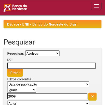
Skip
navigation
DSpace - BNB - Banco do Nordeste do Brasil
Pesquisar
Pesquisar:
por
Filtros correntes: