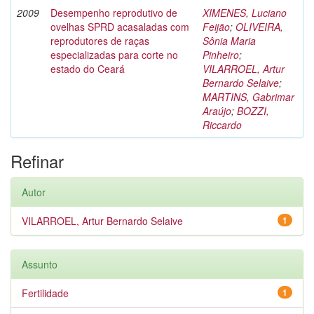
2009
Desempenho reprodutivo de
XIMENES, Luciano
ovelhas SPRD acasaladas com
Feijão
;
OLIVEIRA,
reprodutores de raças
Sônia Maria
especializadas para corte no
Pinheiro
;
estado do Ceará
VILARROEL, Artur
Bernardo Selaive
;
MARTINS, Gabrimar
Araújo
;
BOZZI,
Riccardo
Refinar
Autor
VILARROEL, Artur Bernardo Selaive
1
Assunto
Fertilidade
1