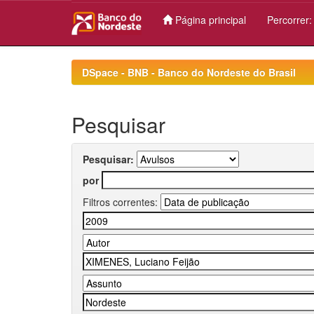
Página principal
Percorrer
Skip
navigation
DSpace - BNB - Banco do Nordeste do Brasil
Pesquisar
Pesquisar:
por
Filtros correntes: