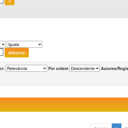
or:
Por ordem
Autores/Regi