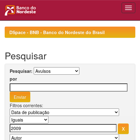
Skip
navigation
DSpace - BNB - Banco do Nordeste do Brasil
Pesquisar
Pesquisar:
por
Filtros correntes: