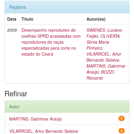
Registos:
Data
Título
Autor(es)
2009
Desempenho reprodutivo de
XIMENES, Luciano
ovelhas SPRD acasaladas com
Feijão
;
OLIVEIRA,
reprodutores de raças
Sônia Maria
especializadas para corte no
Pinheiro
;
estado do Ceará
VILARROEL, Artur
Bernardo Selaive
;
MARTINS, Gabrimar
Araújo
;
BOZZI,
Riccardo
Refinar
Autor
MARTINS, Gabrimar Araújo
1
VILARROEL, Artur Bernardo Selaive
1