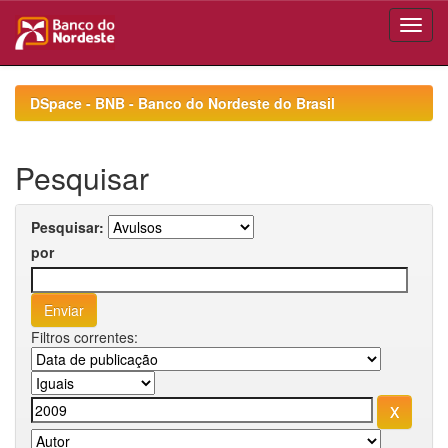
Skip
navigation
DSpace - BNB - Banco do Nordeste do Brasil
Pesquisar
Pesquisar:
por
Filtros correntes: