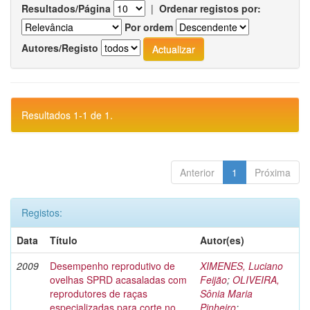
Resultados/Página
|
Ordenar registos por:
Por ordem
Autores/Registo
Resultados 1-1 de 1.
Anterior
1
Próxima
Registos:
Data
Título
Autor(es)
2009
Desempenho reprodutivo de
XIMENES, Luciano
ovelhas SPRD acasaladas com
Feijão
;
OLIVEIRA,
reprodutores de raças
Sônia Maria
especializadas para corte no
Pinheiro
;