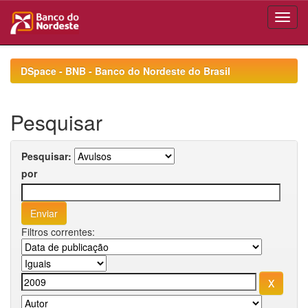
Skip
navigation
DSpace - BNB - Banco do Nordeste do Brasil
Pesquisar
Pesquisar:
por
Filtros correntes: