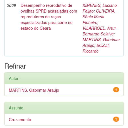
2009
Desempenho reprodutivo de
XIMENES, Luciano
ovelhas SPRD acasaladas com
Feijão
;
OLIVEIRA,
reprodutores de raças
Sônia Maria
especializadas para corte no
Pinheiro
;
estado do Ceará
VILARROEL, Artur
Bernardo Selaive
;
MARTINS, Gabrimar
Araújo
;
BOZZI,
Riccardo
Refinar
Autor
MARTINS, Gabrimar Araújo
1
Assunto
Cruzamento
1