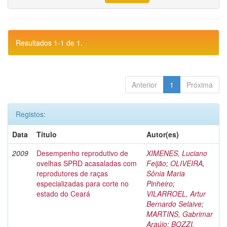
Resultados 1-1 de 1.
Anterior
1
Próxima
Registos:
Data
Título
Autor(es)
2009
Desempenho reprodutivo de
XIMENES, Luciano
ovelhas SPRD acasaladas com
Feijão
;
OLIVEIRA,
reprodutores de raças
Sônia Maria
especializadas para corte no
Pinheiro
;
estado do Ceará
VILARROEL, Artur
Bernardo Selaive
;
MARTINS, Gabrimar
Araújo
;
BOZZI,