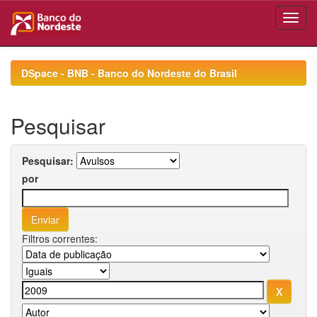
Skip
navigation
DSpace - BNB - Banco do Nordeste do Brasil
Pesquisar
Pesquisar:
por
Filtros correntes: