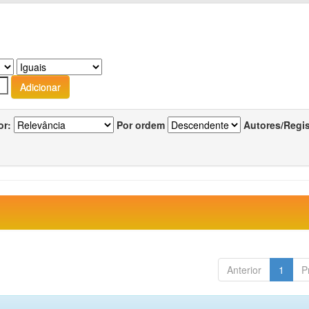
or:
Por ordem
Autores/Regi
Anterior
1
P