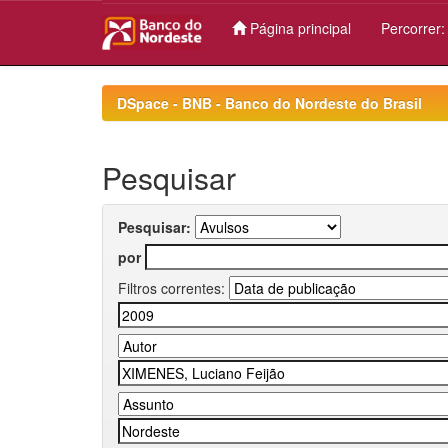
Página principal
Percorrer
Skip
navigation
DSpace - BNB - Banco do Nordeste do Brasil
Pesquisar
Pesquisar:
por
Filtros correntes: