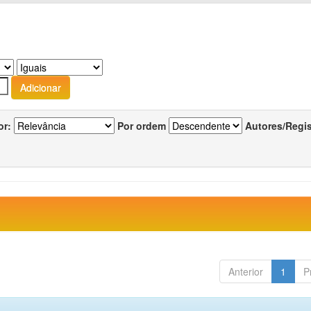
or:
Por ordem
Autores/Regi
Anterior
1
P