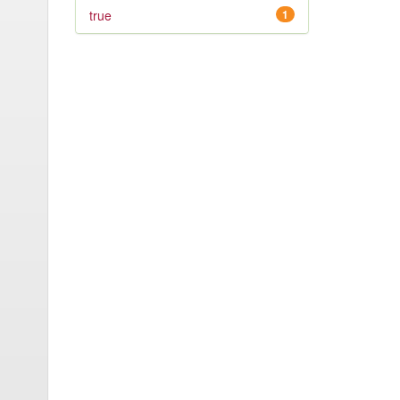
true
1