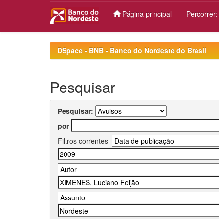
Página principal
Percorrer
Skip
navigation
DSpace - BNB - Banco do Nordeste do Brasil
Pesquisar
Pesquisar:
por
Filtros correntes: