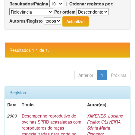
Resultados/Página
|
Ordenar registos por:
Por ordem
Autores/Registo
Resultados 1-1 de 1.
Anterior
1
Próxima
Registos:
Data
Título
Autor(es)
2009
Desempenho reprodutivo de
XIMENES, Luciano
ovelhas SPRD acasaladas com
Feijão
;
OLIVEIRA,
reprodutores de raças
Sônia Maria
especializadas para corte no
Pinheiro
;