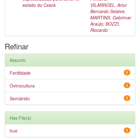
estado do Ceará
VILARROEL, Artur
Bernardo Selaive
;
MARTINS, Gabrimar
Araújo
;
BOZZI,
Riccardo
Refinar
Assunto
Fertilidade
1
Ovinocultura
1
Semiárido
1
Has File(s)
true
1