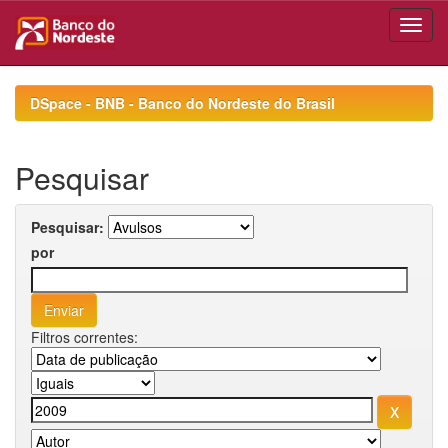
Skip
navigation
DSpace - BNB - Banco do Nordeste do Brasil
Pesquisar
Pesquisar:
por
Filtros correntes: