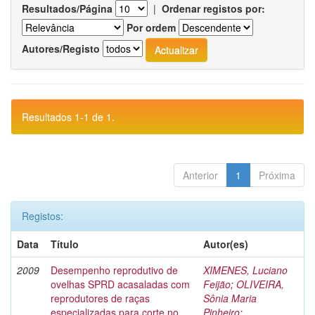
Resultados/Página
|
Ordenar registos por:
Por ordem
Autores/Registo
Resultados 1-1 de 1.
Anterior
1
Próxima
Registos:
Data
Título
Autor(es)
2009
Desempenho reprodutivo de
XIMENES, Luciano
ovelhas SPRD acasaladas com
Feijão
;
OLIVEIRA,
reprodutores de raças
Sônia Maria
especializadas para corte no
Pinheiro
;