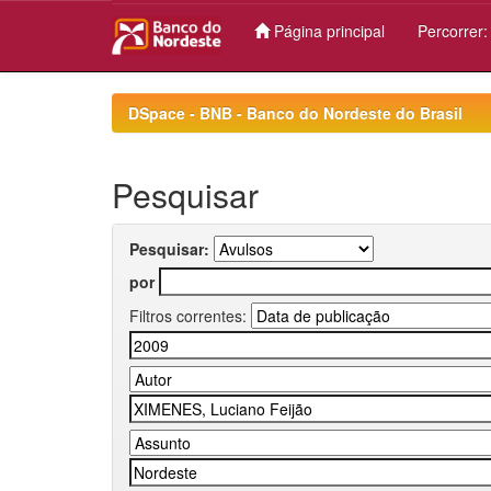
Página principal
Percorrer
Skip
navigation
DSpace - BNB - Banco do Nordeste do Brasil
Pesquisar
Pesquisar:
por
Filtros correntes: