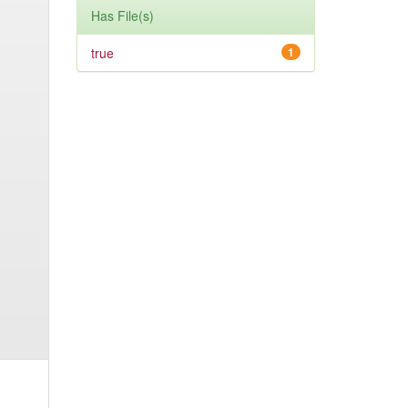
Has File(s)
true
1