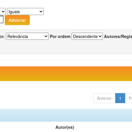
or:
Por ordem
Autores/Regi
Anterior
1
P
Autor(es)