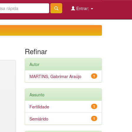
Entrar:
Refinar
Autor
MARTINS, Gabrimar Araújo
1
Assunto
Fertilidade
1
Semiárido
1