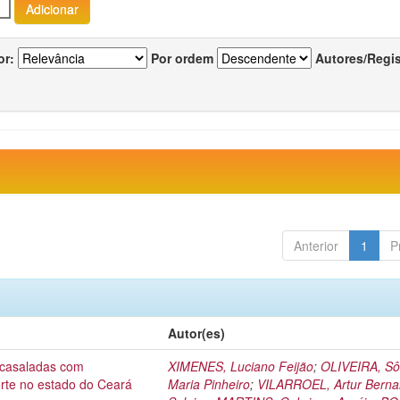
or:
Por ordem
Autores/Regi
Anterior
1
P
Autor(es)
acasaladas com
XIMENES, Luciano Feijão
;
OLIVEIRA, Sô
orte no estado do Ceará
Maria Pinheiro
;
VILARROEL, Artur Berna