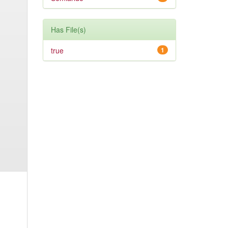
Has File(s)
true
1