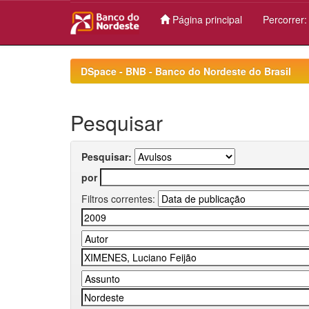
Página principal
Percorrer
Skip
navigation
DSpace - BNB - Banco do Nordeste do Brasil
Pesquisar
Pesquisar:
por
Filtros correntes: