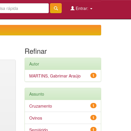
Entrar:
Refinar
Autor
MARTINS, Gabrimar Araújo
1
Assunto
Cruzamento
1
Ovinos
1
Semiárido
1