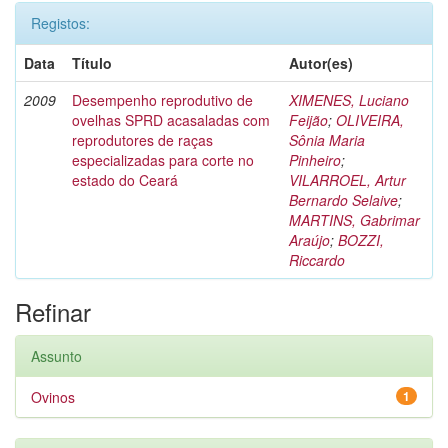
Registos:
Data
Título
Autor(es)
2009
Desempenho reprodutivo de
XIMENES, Luciano
ovelhas SPRD acasaladas com
Feijão
;
OLIVEIRA,
reprodutores de raças
Sônia Maria
especializadas para corte no
Pinheiro
;
estado do Ceará
VILARROEL, Artur
Bernardo Selaive
;
MARTINS, Gabrimar
Araújo
;
BOZZI,
Riccardo
Refinar
Assunto
Ovinos
1