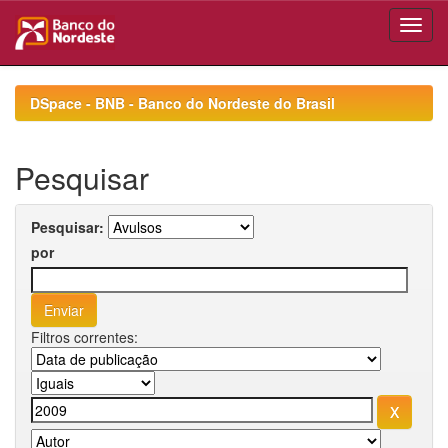
Skip
navigation
DSpace - BNB - Banco do Nordeste do Brasil
Pesquisar
Pesquisar:
por
Filtros correntes: