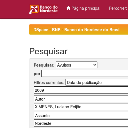
Página principal
Percorrer
Skip
navigation
DSpace - BNB - Banco do Nordeste do Brasil
Pesquisar
Pesquisar:
por
Filtros correntes: