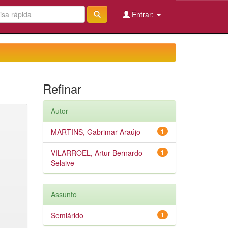
Entrar:
Refinar
Autor
MARTINS, Gabrimar Araújo
1
VILARROEL, Artur Bernardo
1
Selaive
Assunto
Semiárido
1