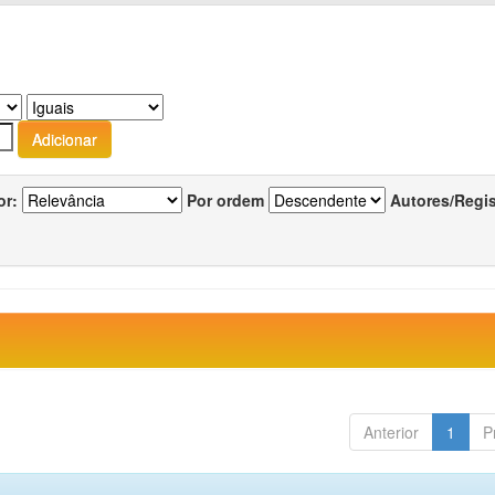
or:
Por ordem
Autores/Regi
Anterior
1
P