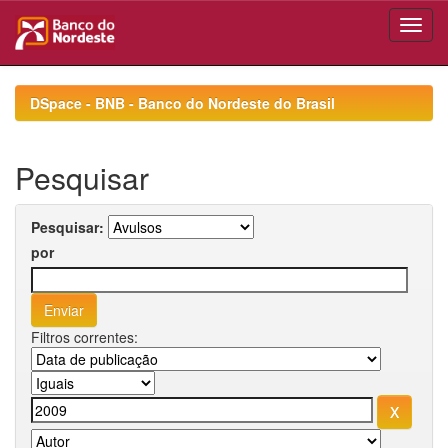
Skip
navigation
DSpace - BNB - Banco do Nordeste do Brasil
Pesquisar
Pesquisar:
por
Filtros correntes: