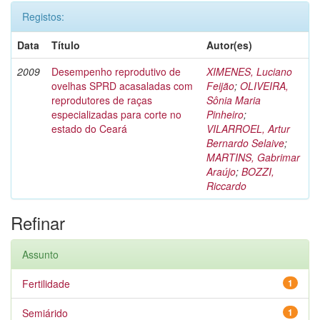
Registos:
Data
Título
Autor(es)
2009
Desempenho reprodutivo de
XIMENES, Luciano
ovelhas SPRD acasaladas com
Feijão
;
OLIVEIRA,
reprodutores de raças
Sônia Maria
especializadas para corte no
Pinheiro
;
estado do Ceará
VILARROEL, Artur
Bernardo Selaive
;
MARTINS, Gabrimar
Araújo
;
BOZZI,
Riccardo
Refinar
Assunto
Fertilidade
1
Semiárido
1