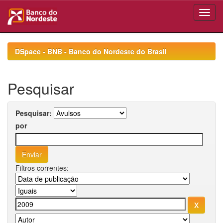
Skip
navigation
DSpace - BNB - Banco do Nordeste do Brasil
Pesquisar
Pesquisar:
por
Filtros correntes: