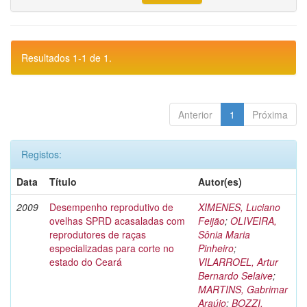
Resultados 1-1 de 1.
Anterior
1
Próxima
Registos:
Data
Título
Autor(es)
2009
Desempenho reprodutivo de
XIMENES, Luciano
ovelhas SPRD acasaladas com
Feijão
;
OLIVEIRA,
reprodutores de raças
Sônia Maria
especializadas para corte no
Pinheiro
;
estado do Ceará
VILARROEL, Artur
Bernardo Selaive
;
MARTINS, Gabrimar
Araújo
;
BOZZI,