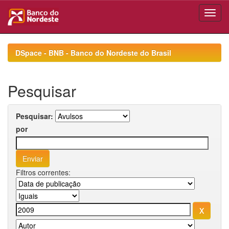
Skip
navigation
DSpace - BNB - Banco do Nordeste do Brasil
Pesquisar
Pesquisar:
por
Filtros correntes: