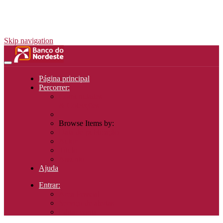
Skip navigation
Página principal
Percorrer:
Comunidades
& Colecções
Browse Items by:
Data de publicação
Autor
Título
Assunto
Ajuda
Entrar:
Área Pessoal
Serviço de alertas
Editar conta