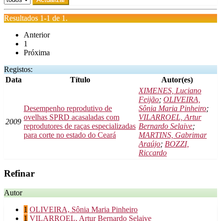
Resultados 1-1 de 1.
Anterior
1
Próxima
Registos:
Data
Título
Autor(es)
XIMENES, Luciano
Feijão
;
OLIVEIRA,
Desempenho reprodutivo de
Sônia Maria Pinheiro
;
ovelhas SPRD acasaladas com
VILARROEL, Artur
2009
reprodutores de raças especializadas
Bernardo Selaive
;
para corte no estado do Ceará
MARTINS, Gabrimar
Araújo
;
BOZZI,
Riccardo
Refinar
Autor
1
OLIVEIRA, Sônia Maria Pinheiro
1
VILARROEL, Artur Bernardo Selaive