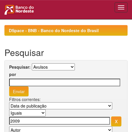
Skip
navigation
DSpace - BNB - Banco do Nordeste do Brasil
Pesquisar
Pesquisar:
por
Filtros correntes: