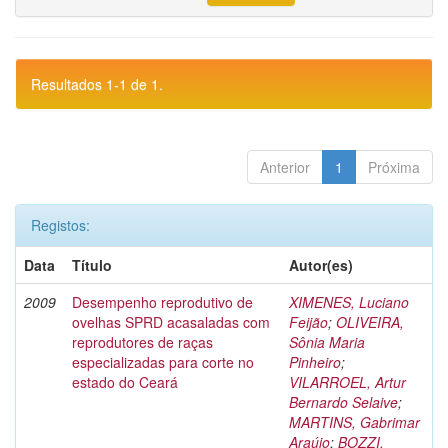
Resultados 1-1 de 1.
Anterior
1
Próxima
Registos:
Data
Título
Autor(es)
2009
Desempenho reprodutivo de
XIMENES, Luciano
ovelhas SPRD acasaladas com
Feijão
;
OLIVEIRA,
reprodutores de raças
Sônia Maria
especializadas para corte no
Pinheiro
;
estado do Ceará
VILARROEL, Artur
Bernardo Selaive
;
MARTINS, Gabrimar
Araújo
;
BOZZI,