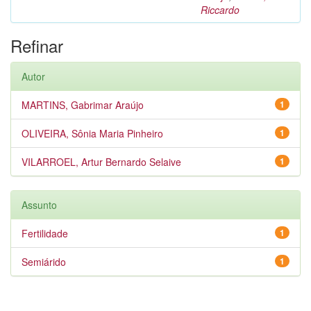
Riccardo
Refinar
Autor
MARTINS, Gabrimar Araújo
1
OLIVEIRA, Sônia Maria Pinheiro
1
VILARROEL, Artur Bernardo Selaive
1
Assunto
Fertilidade
1
Semiárido
1