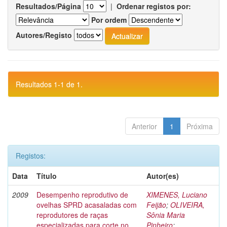
Resultados/Página
|
Ordenar registos por:
Por ordem
Autores/Registo
Resultados 1-1 de 1.
Anterior
1
Próxima
Registos:
Data
Título
Autor(es)
2009
Desempenho reprodutivo de
XIMENES, Luciano
ovelhas SPRD acasaladas com
Feijão
;
OLIVEIRA,
reprodutores de raças
Sônia Maria
especializadas para corte no
Pinheiro
;