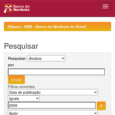
Skip
navigation
DSpace - BNB - Banco do Nordeste do Brasil
Pesquisar
Pesquisar:
por
Filtros correntes: