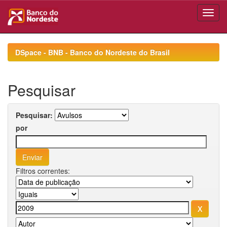
Skip
navigation
DSpace - BNB - Banco do Nordeste do Brasil
Pesquisar
Pesquisar:
por
Filtros correntes: