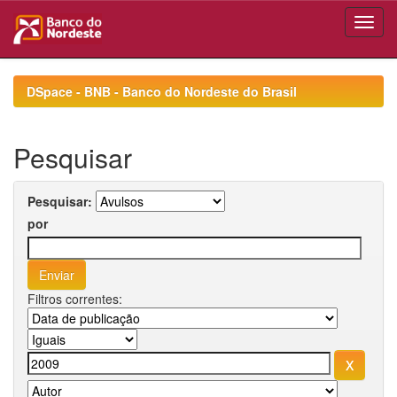
Skip
navigation
DSpace - BNB - Banco do Nordeste do Brasil
Pesquisar
Pesquisar:
por
Filtros correntes: