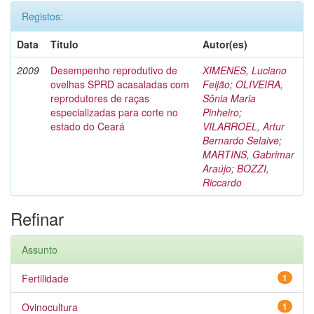
Registos:
Data
Título
Autor(es)
2009
Desempenho reprodutivo de
XIMENES, Luciano
ovelhas SPRD acasaladas com
Feijão
;
OLIVEIRA,
reprodutores de raças
Sônia Maria
especializadas para corte no
Pinheiro
;
estado do Ceará
VILARROEL, Artur
Bernardo Selaive
;
MARTINS, Gabrimar
Araújo
;
BOZZI,
Riccardo
Refinar
Assunto
Fertilidade
1
Ovinocultura
1