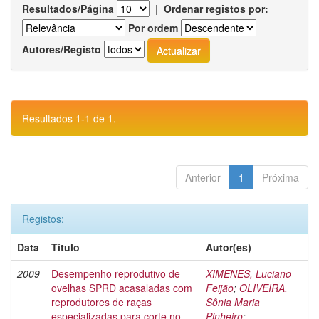
Resultados/Página
|
Ordenar registos por:
Por ordem
Autores/Registo
Resultados 1-1 de 1.
Anterior
1
Próxima
Registos:
Data
Título
Autor(es)
2009
Desempenho reprodutivo de
XIMENES, Luciano
ovelhas SPRD acasaladas com
Feijão
;
OLIVEIRA,
reprodutores de raças
Sônia Maria
especializadas para corte no
Pinheiro
;