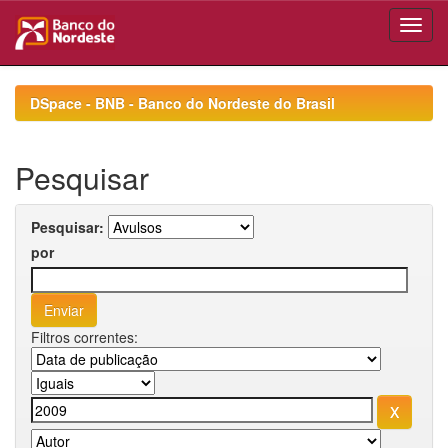
Skip
navigation
DSpace - BNB - Banco do Nordeste do Brasil
Pesquisar
Pesquisar:
por
Filtros correntes: