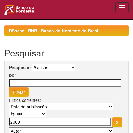
Skip
navigation
DSpace - BNB - Banco do Nordeste do Brasil
Pesquisar
Pesquisar:
por
Filtros correntes: