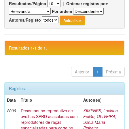
Resultados/Página
|
Ordenar registos por:
Por ordem
Autores/Registo
Resultados 1-1 de 1.
Anterior
1
Próxima
Registos:
Data
Título
Autor(es)
2009
Desempenho reprodutivo de
XIMENES, Luciano
ovelhas SPRD acasaladas com
Feijão
;
OLIVEIRA,
reprodutores de raças
Sônia Maria
especializadas para corte no
Pinheiro
;