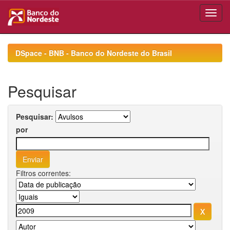
Skip
navigation
DSpace - BNB - Banco do Nordeste do Brasil
Pesquisar
Pesquisar:
por
Filtros correntes: