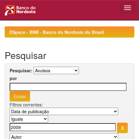
Skip
navigation
DSpace - BNB - Banco do Nordeste do Brasil
Pesquisar
Pesquisar:
por
Filtros correntes: