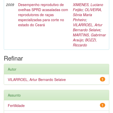
2009
Desempenho reprodutivo de
XIMENES, Luciano
ovelhas SPRD acasaladas com
Feijão
;
OLIVEIRA,
reprodutores de raças
Sônia Maria
especializadas para corte no
Pinheiro
;
estado do Ceará
VILARROEL, Artur
Bernardo Selaive
;
MARTINS, Gabrimar
Araújo
;
BOZZI,
Riccardo
Refinar
Autor
VILARROEL, Artur Bernardo Selaive
1
Assunto
Fertilidade
1