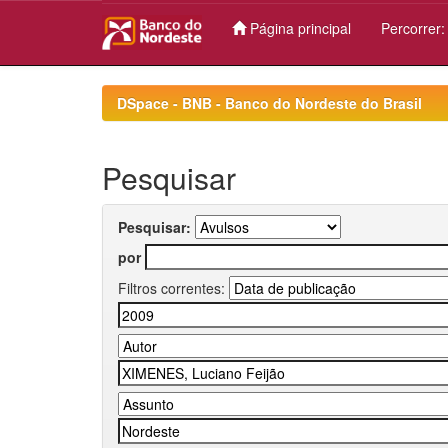
Página principal
Percorrer
Skip
navigation
DSpace - BNB - Banco do Nordeste do Brasil
Pesquisar
Pesquisar:
por
Filtros correntes: