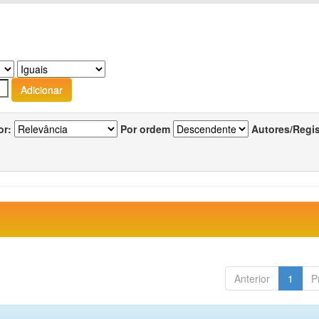
or:
Por ordem
Autores/Regi
Anterior
1
P