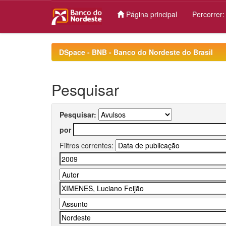
Página principal
Percorrer
Skip
navigation
DSpace - BNB - Banco do Nordeste do Brasil
Pesquisar
Pesquisar:
por
Filtros correntes: