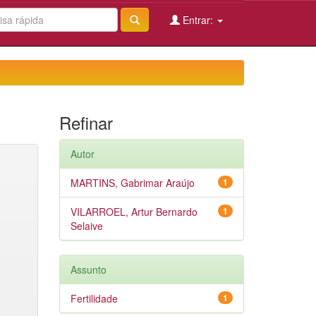
Entrar:
Refinar
Autor
MARTINS, Gabrimar Araújo
1
VILARROEL, Artur Bernardo
1
Selaive
Assunto
Fertilidade
1