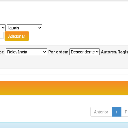
or:
Por ordem
Autores/Regi
Anterior
1
P