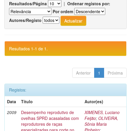
Resultados/Página
|
Ordenar registos por:
Por ordem
Autores/Registo
Resultados 1-1 de 1.
Anterior
1
Próxima
Registos:
Data
Título
Autor(es)
2009
Desempenho reprodutivo de
XIMENES, Luciano
ovelhas SPRD acasaladas com
Feijão
;
OLIVEIRA,
reprodutores de raças
Sônia Maria
especializadas para corte no
Pinheiro
;