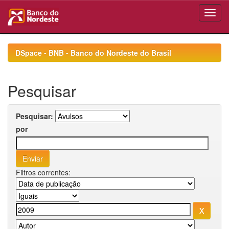
Skip
navigation
DSpace - BNB - Banco do Nordeste do Brasil
Pesquisar
Pesquisar:
por
Filtros correntes: