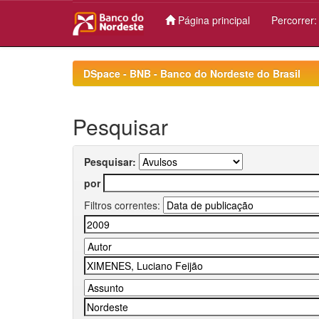
Página principal
Percorrer
Skip
navigation
DSpace - BNB - Banco do Nordeste do Brasil
Pesquisar
Pesquisar:
por
Filtros correntes: