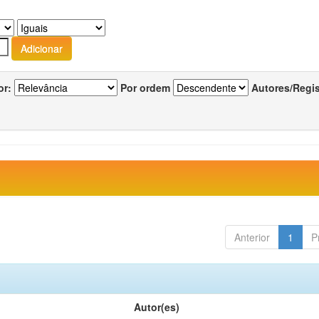
or:
Por ordem
Autores/Regi
Anterior
1
P
Autor(es)