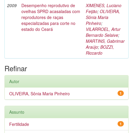
2009
Desempenho reprodutivo de
XIMENES, Luciano
ovelhas SPRD acasaladas com
Feijão
;
OLIVEIRA,
reprodutores de raças
Sônia Maria
especializadas para corte no
Pinheiro
;
estado do Ceará
VILARROEL, Artur
Bernardo Selaive
;
MARTINS, Gabrimar
Araújo
;
BOZZI,
Riccardo
Refinar
Autor
OLIVEIRA, Sônia Maria Pinheiro
1
Assunto
Fertilidade
1