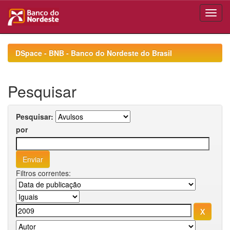
Skip
navigation
DSpace - BNB - Banco do Nordeste do Brasil
Pesquisar
Pesquisar:
por
Filtros correntes: