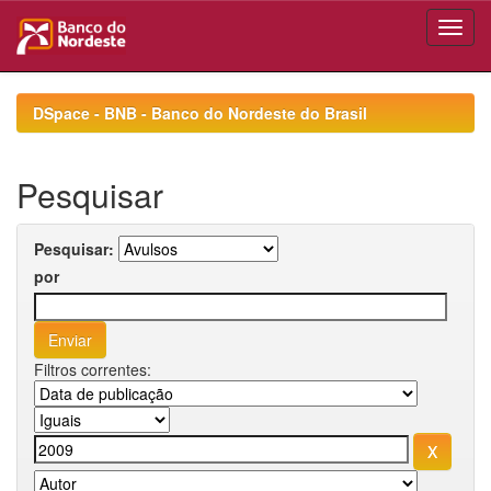
Skip
navigation
DSpace - BNB - Banco do Nordeste do Brasil
Pesquisar
Pesquisar:
por
Filtros correntes: