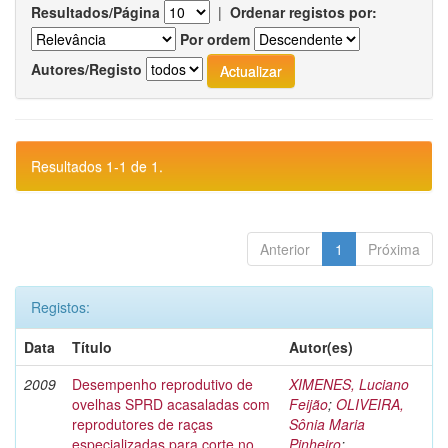
Resultados/Página
|
Ordenar registos por:
Por ordem
Autores/Registo
Resultados 1-1 de 1.
Anterior
1
Próxima
Registos:
Data
Título
Autor(es)
2009
Desempenho reprodutivo de
XIMENES, Luciano
ovelhas SPRD acasaladas com
Feijão
;
OLIVEIRA,
reprodutores de raças
Sônia Maria
especializadas para corte no
Pinheiro
;