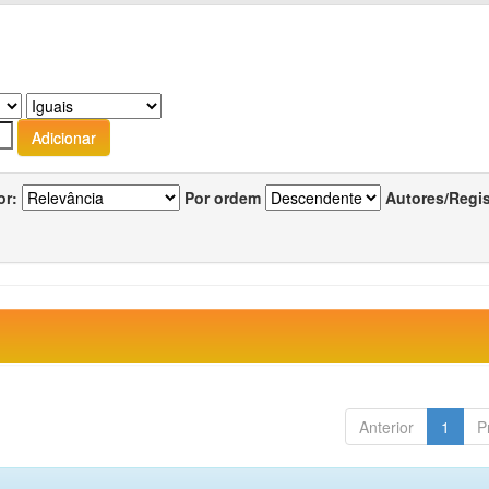
or:
Por ordem
Autores/Regi
Anterior
1
P