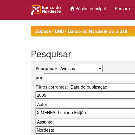
Página principal
Percorrer
Skip
navigation
DSpace - BNB - Banco do Nordeste do Brasil
Pesquisar
Pesquisar:
por
Filtros correntes: