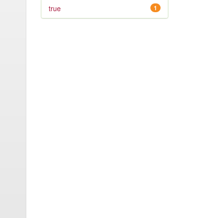
true
1