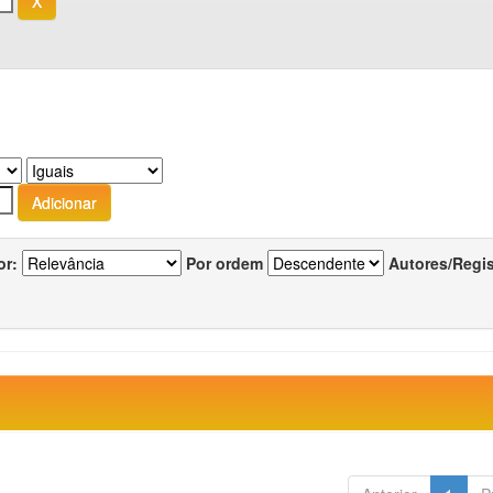
or:
Por ordem
Autores/Regi