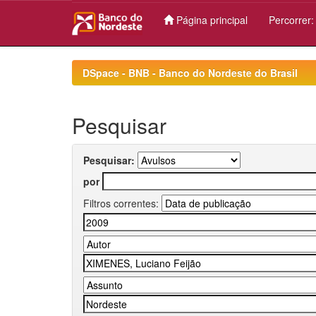
Página principal
Percorrer
Skip
navigation
DSpace - BNB - Banco do Nordeste do Brasil
Pesquisar
Pesquisar:
por
Filtros correntes: