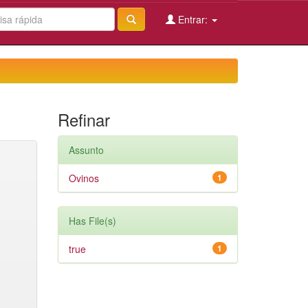
Entrar:
Refinar
Assunto
Ovinos
1
Has File(s)
true
1