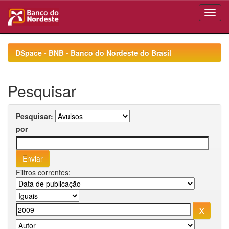
Skip
navigation
DSpace - BNB - Banco do Nordeste do Brasil
Pesquisar
Pesquisar:
por
Filtros correntes: